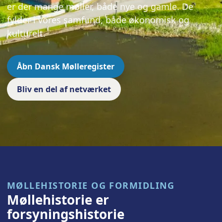
er der mange møller, både nye og gamle. De
fylder i vores samfund, både økonomisk og
kulturelt.
Åbn Dansk Mølleregister
Bliv en del af netværket
MØLLEHISTORIE OG FORMIDLING
Møllehistorie er
forsyningshistorie