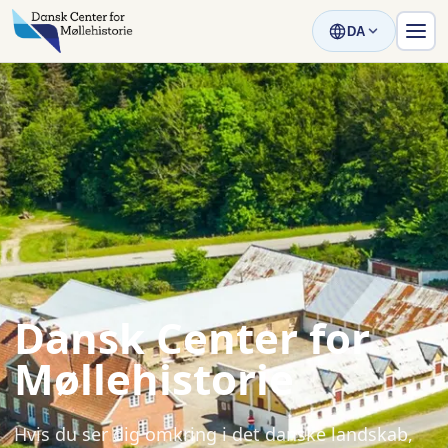
DA
Dansk Center for
Møllehistorie
Hvis du ser dig omkring i det danske landskab,