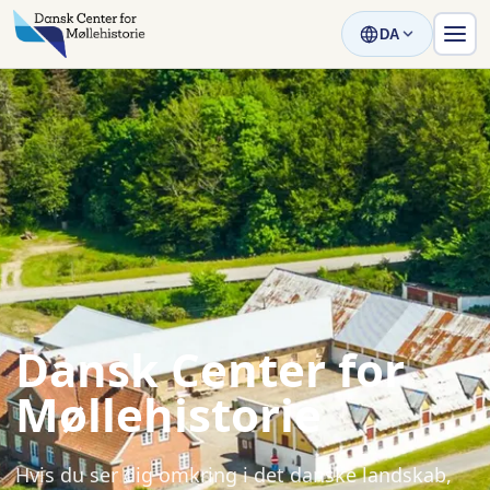
DA
Dansk Center for
Møllehistorie
Hvis du ser dig omkring i det danske landskab,