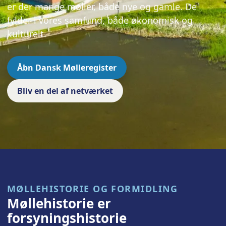
er der mange møller, både nye og gamle. De
fylder i vores samfund, både økonomisk og
kulturelt.
Åbn Dansk Mølleregister
Bliv en del af netværket
MØLLEHISTORIE OG FORMIDLING
Møllehistorie er
forsyningshistorie