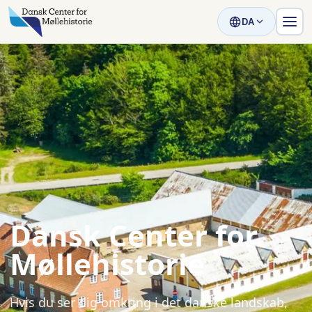
DA
Dansk Center for
Møllehistorie
Hvis du ser dig omkring i det danske landskab,