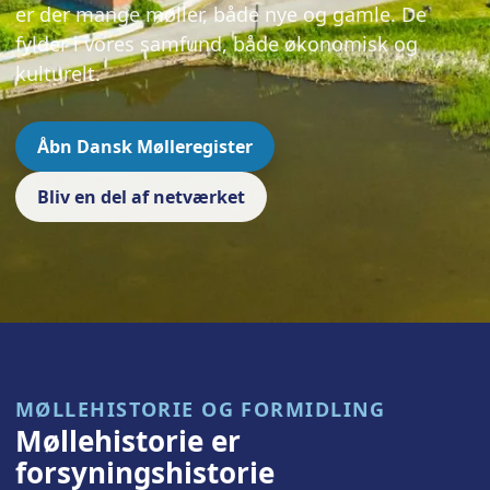
er der mange møller, både nye og gamle. De
fylder i vores samfund, både økonomisk og
kulturelt.
Åbn Dansk Mølleregister
Bliv en del af netværket
MØLLEHISTORIE OG FORMIDLING
Møllehistorie er
forsyningshistorie