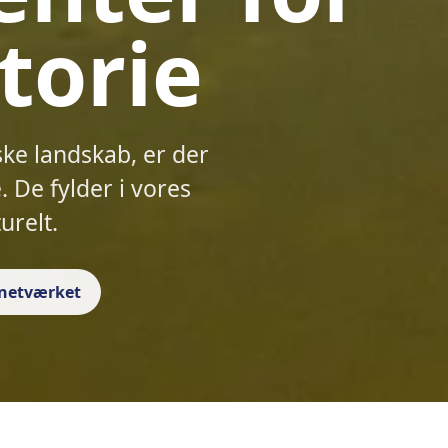
torie
ske landskab, er der
 De fylder i vores
urelt.
f netværket