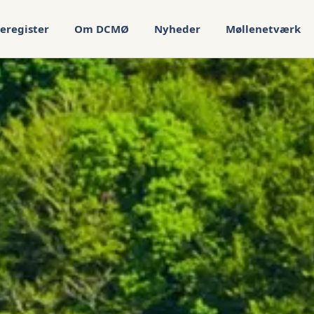
eregister
Om DCMØ
Nyheder
Møllenetværk