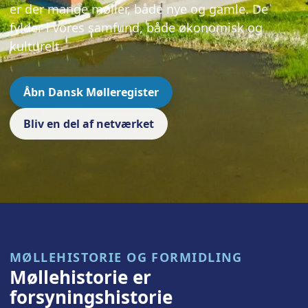
er der mange møller, både nye og gamle. De
fylder i vores samfund, både økonomisk og
kulturelt.
Åbn Dansk Mølleregister
Bliv en del af netværket
MØLLEHISTORIE OG FORMIDLING
Møllehistorie er
forsyningshistorie