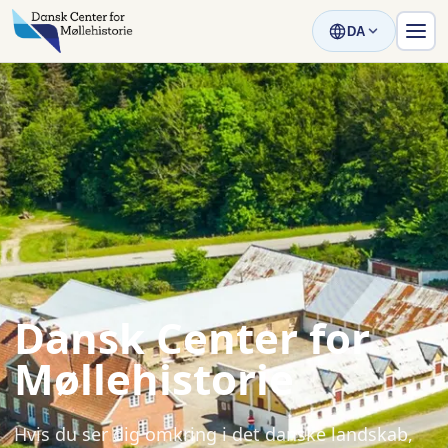
DA
Dansk Center for
Møllehistorie
Hvis du ser dig omkring i det danske landskab,