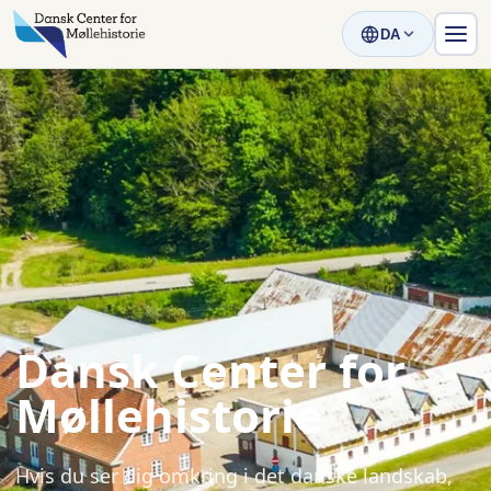
DA
Dansk Center for
Møllehistorie
Hvis du ser dig omkring i det danske landskab,