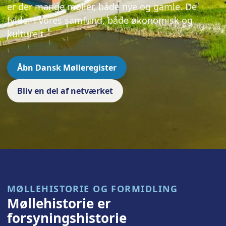
er der mange møller, både nye og gamle. De
fylder i vores samfund, både økonomisk og
kulturelt.
Åbn Dansk Mølleregister
Bliv en del af netværket
MØLLEHISTORIE OG FORMIDLING
Møllehistorie er
forsyningshistorie