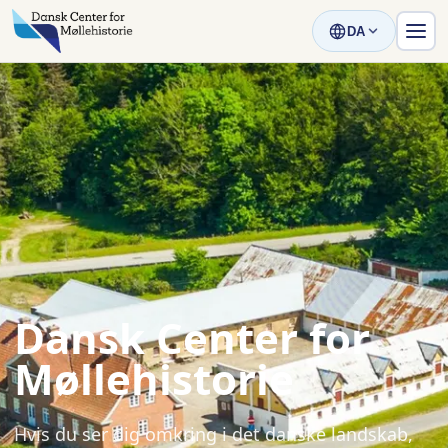
DA
Dansk Center for
Møllehistorie
Hvis du ser dig omkring i det danske landskab,