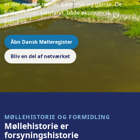
er der mange møller, både nye og gamle. De
fylder i vores samfund, både økonomisk og
kulturelt.
Åbn Dansk Mølleregister
Bliv en del af netværket
MØLLEHISTORIE OG FORMIDLING
Møllehistorie er
forsyningshistorie