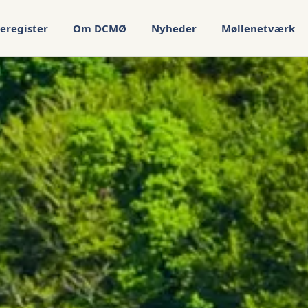
eregister
Om DCMØ
Nyheder
Møllenetværk