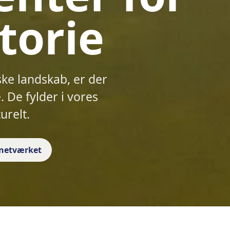
torie
ske landskab, er der
 De fylder i vores
urelt.
f netværket