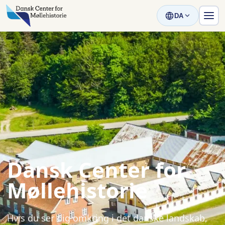
DA
Dansk Center for
Møllehistorie
Hvis du ser dig omkring i det danske landskab,