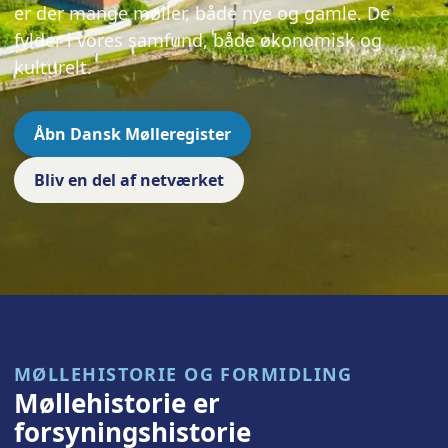
er der mange møller, både nye og gamle. De
fylder i vores samfund, både økonomisk og
kulturelt.
Åbn Dansk Mølleregister
Bliv en del af netværket
MØLLEHISTORIE OG FORMIDLING
Møllehistorie er
forsyningshistorie