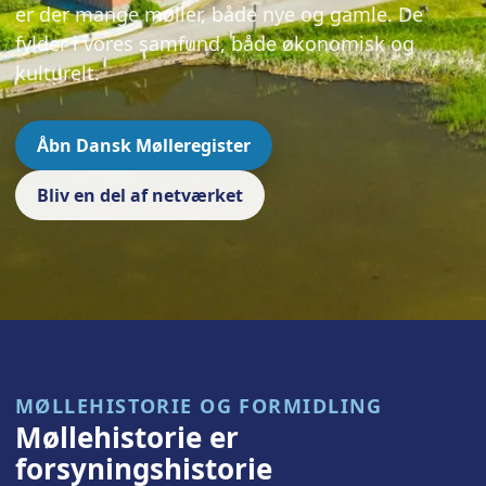
er der mange møller, både nye og gamle. De
fylder i vores samfund, både økonomisk og
kulturelt.
Åbn Dansk Mølleregister
Bliv en del af netværket
MØLLEHISTORIE OG FORMIDLING
Møllehistorie er
forsyningshistorie