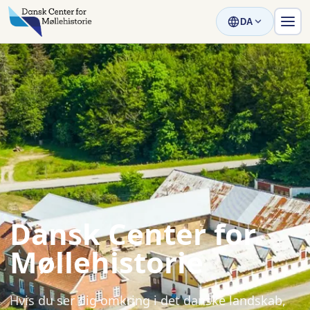
DA
Dansk Center for
Møllehistorie
Hvis du ser dig omkring i det danske landskab,