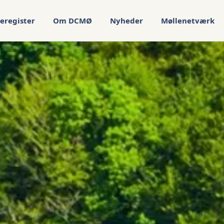
eregister
Om DCMØ
Nyheder
Møllenetværk