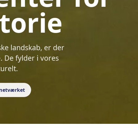
torie
ske landskab, er der
 De fylder i vores
urelt.
f netværket