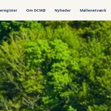
eregister
Om DCMØ
Nyheder
Møllenetværk