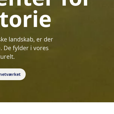
torie
ske landskab, er der
 De fylder i vores
urelt.
f netværket