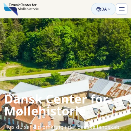
DA
Dansk Center for
Møllehistorie
Hvis du ser dig omkring i det danske landskab,