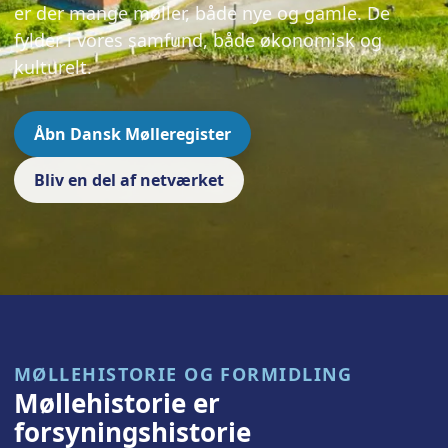
er der mange møller, både nye og gamle. De
fylder i vores samfund, både økonomisk og
kulturelt.
Åbn Dansk Mølleregister
Bliv en del af netværket
MØLLEHISTORIE OG FORMIDLING
Møllehistorie er
forsyningshistorie