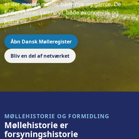
er der mange møller, både nye og gamle. De
fylder i vores samfund, både økonomisk og
kulturelt.
Åbn Dansk Mølleregister
Bliv en del af netværket
MØLLEHISTORIE OG FORMIDLING
Møllehistorie er
forsyningshistorie