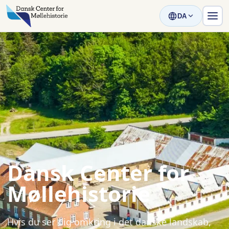
DA
Dansk Center for
Møllehistorie
Hvis du ser dig omkring i det danske landskab,