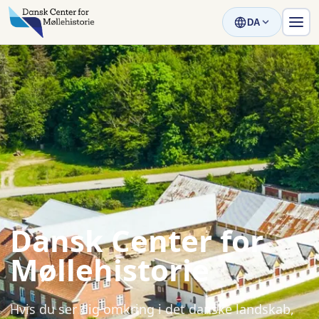
DA
Dansk Center for
Møllehistorie
Hvis du ser dig omkring i det danske landskab,