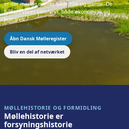
er der mange møller, både nye og gamle. De
fylder i vores samfund, både økonomisk og
kulturelt.
Åbn Dansk Mølleregister
Bliv en del af netværket
MØLLEHISTORIE OG FORMIDLING
Møllehistorie er
forsyningshistorie