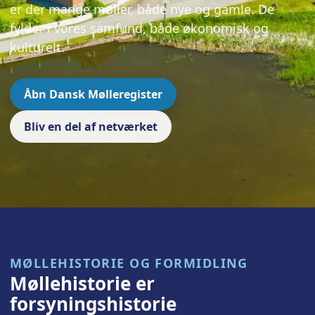
er der mange møller, både nye og gamle. De
fylder i vores samfund, både økonomisk og
kulturelt.
Åbn Dansk Mølleregister
Bliv en del af netværket
MØLLEHISTORIE OG FORMIDLING
Møllehistorie er
forsyningshistorie