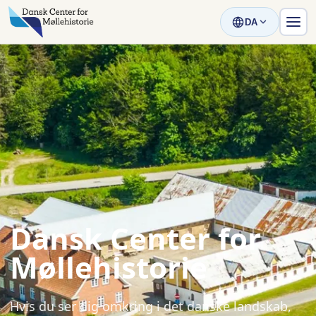
DA
Dansk Center for
Møllehistorie
Hvis du ser dig omkring i det danske landskab,