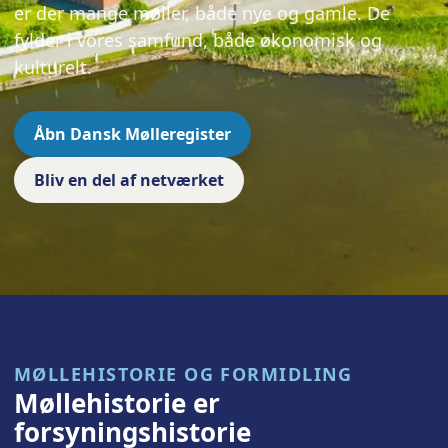
er der mange møller, både nye og gamle. De
fylder i vores samfund, både økonomisk og
kulturelt.
Åbn Dansk Mølleregister
Bliv en del af netværket
MØLLEHISTORIE OG FORMIDLING
Møllehistorie er
forsyningshistorie