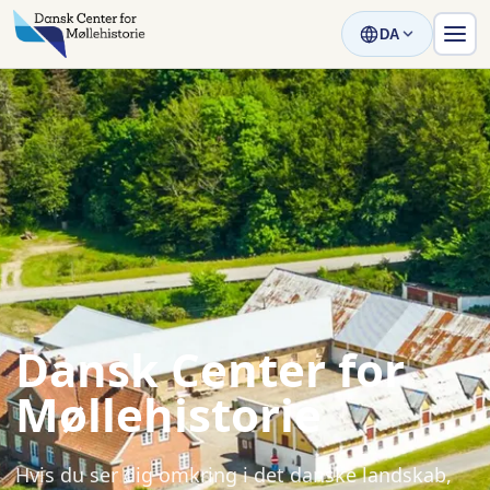
DA
Dansk Center for
Møllehistorie
Hvis du ser dig omkring i det danske landskab,