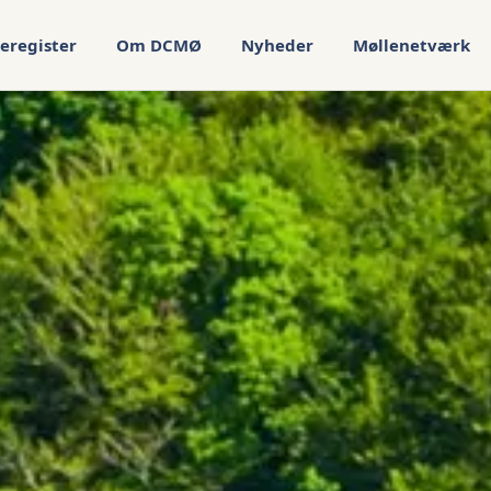
eregister
Om DCMØ
Nyheder
Møllenetværk