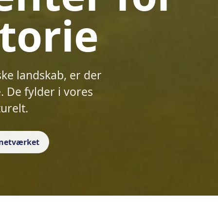
torie
ske landskab, er der
 De fylder i vores
urelt.
f netværket