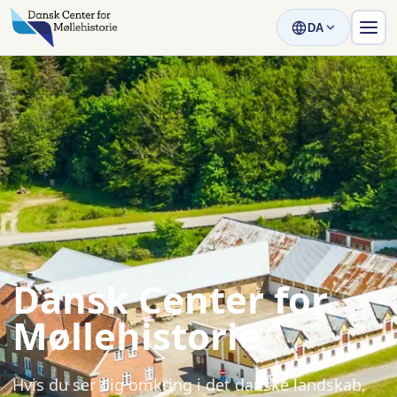
DA
Dansk Center for
Møllehistorie
Hvis du ser dig omkring i det danske landskab,