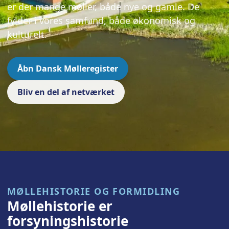
er der mange møller, både nye og gamle. De
fylder i vores samfund, både økonomisk og
kulturelt.
Åbn Dansk Mølleregister
Bliv en del af netværket
MØLLEHISTORIE OG FORMIDLING
Møllehistorie er
forsyningshistorie