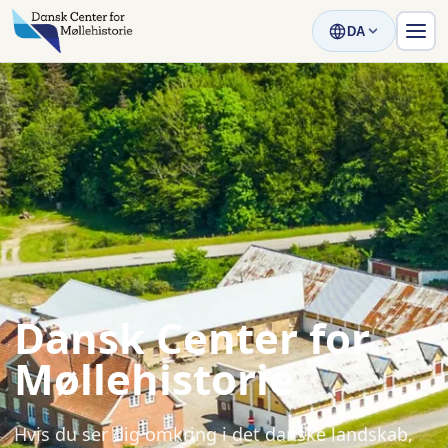
DA
Dansk Center for
Møllehistorie
Hvis du ser dig omkring i det danske landskab,