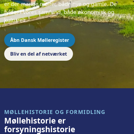
er der mange møller, både nye og gamle. De
fylder i vores samfund, både økonomisk og
kulturelt.
Åbn Dansk Mølleregister
Bliv en del af netværket
MØLLEHISTORIE OG FORMIDLING
Møllehistorie er
forsyningshistorie