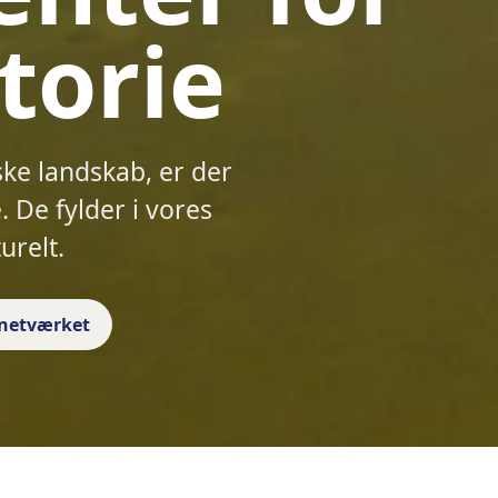
torie
ske landskab, er der
 De fylder i vores
urelt.
f netværket