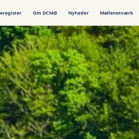
eregister
Om DCMØ
Nyheder
Møllenetværk