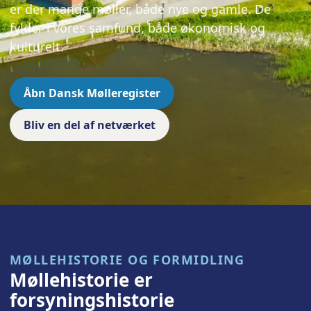
er der mange møller, både nye og gamle. De
fylder i vores samfund, både økonomisk og
kulturelt.
Åbn Dansk Mølleregister
Bliv en del af netværket
MØLLEHISTORIE OG FORMIDLING
Møllehistorie er
forsyningshistorie