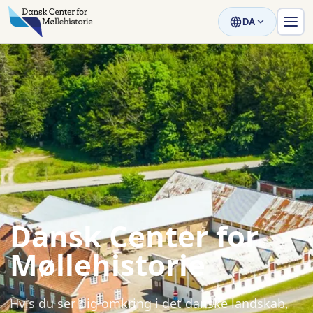
DA
Dansk Center for
Møllehistorie
Hvis du ser dig omkring i det danske landskab,