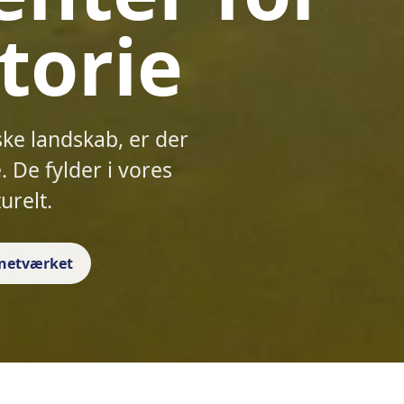
torie
ske landskab, er der
 De fylder i vores
urelt.
f netværket