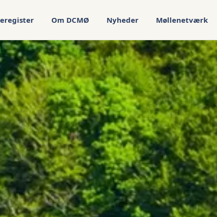
eregister
Om DCMØ
Nyheder
Møllenetværk