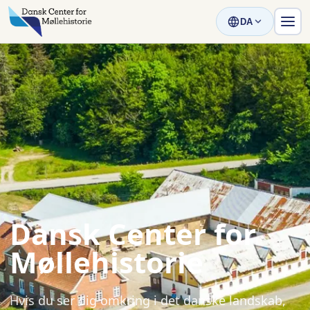
DA
Dansk Center for
Møllehistorie
Hvis du ser dig omkring i det danske landskab,