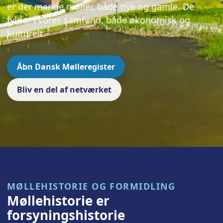
er der mange møller, både nye og gamle. De
fylder i vores samfund, både økonomisk og
kulturelt.
Åbn Dansk Mølleregister
Bliv en del af netværket
MØLLEHISTORIE OG FORMIDLING
Møllehistorie er
forsyningshistorie