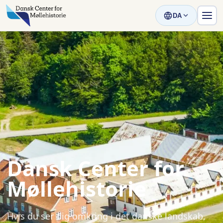
DA
Dansk Center for
Møllehistorie
Hvis du ser dig omkring i det danske landskab,