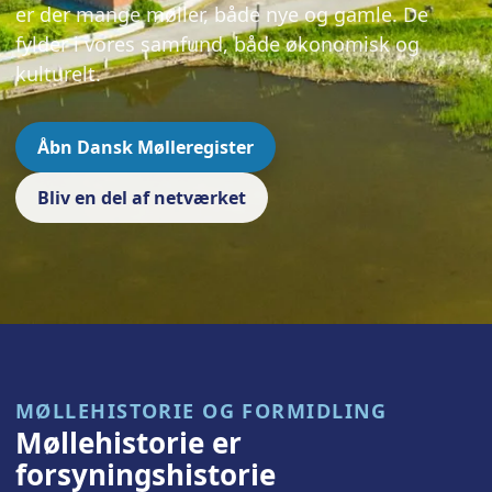
er der mange møller, både nye og gamle. De
fylder i vores samfund, både økonomisk og
kulturelt.
Åbn Dansk Mølleregister
Bliv en del af netværket
MØLLEHISTORIE OG FORMIDLING
Møllehistorie er
forsyningshistorie