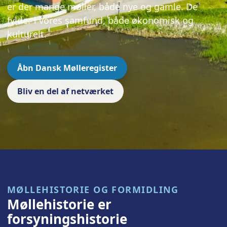
er der mange møller, både nye og gamle. De
fylder i vores samfund, både økonomisk og
kulturelt.
Åbn Dansk Mølleregister
Bliv en del af netværket
MØLLEHISTORIE OG FORMIDLING
Møllehistorie er
forsyningshistorie