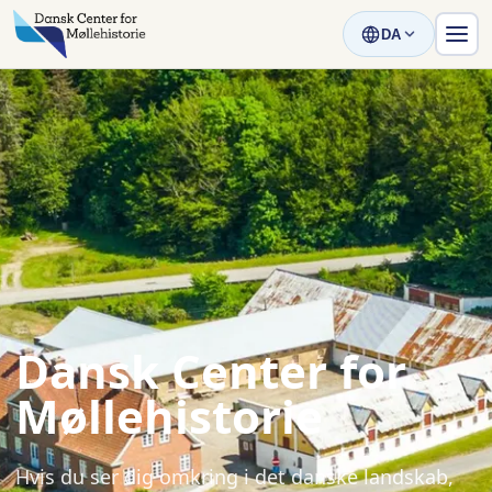
DA
Dansk Center for
Møllehistorie
Hvis du ser dig omkring i det danske landskab,