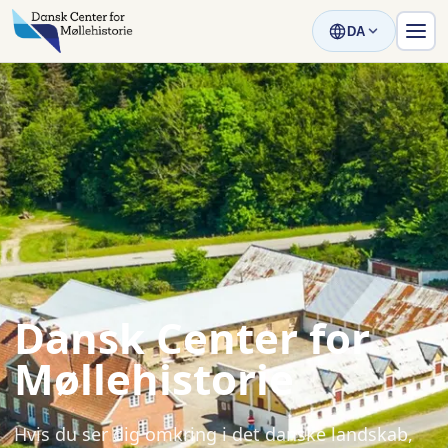
DA
Dansk Center for
Møllehistorie
Hvis du ser dig omkring i det danske landskab,