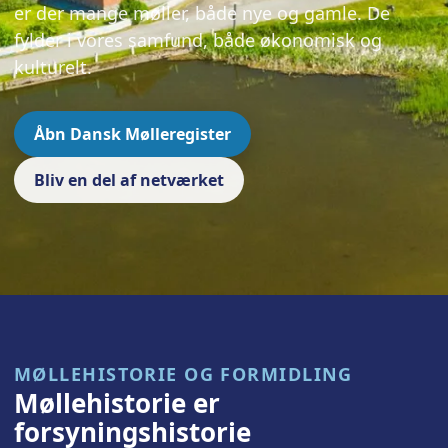
er der mange møller, både nye og gamle. De
fylder i vores samfund, både økonomisk og
kulturelt.
Åbn Dansk Mølleregister
Bliv en del af netværket
MØLLEHISTORIE OG FORMIDLING
Møllehistorie er
forsyningshistorie