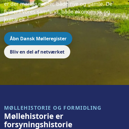
er der mange møller, både nye og gamle. De
fylder i vores samfund, både økonomisk og
kulturelt.
Åbn Dansk Mølleregister
Bliv en del af netværket
MØLLEHISTORIE OG FORMIDLING
Møllehistorie er
forsyningshistorie