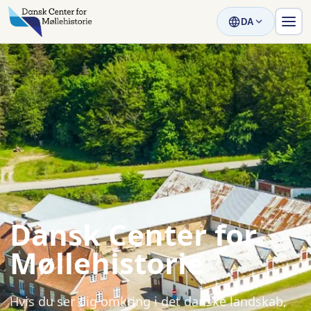
DA
Dansk Center for
Møllehistorie
Hvis du ser dig omkring i det danske landskab,