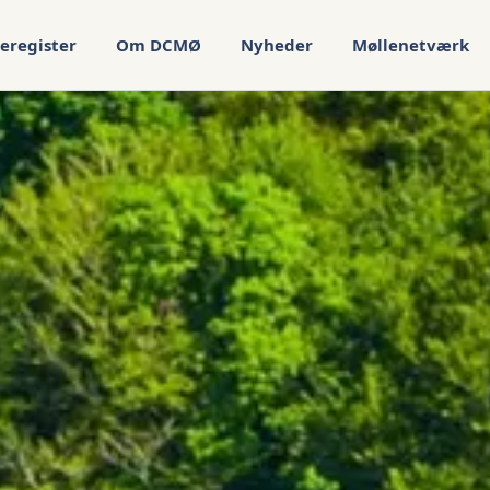
eregister
Om DCMØ
Nyheder
Møllenetværk