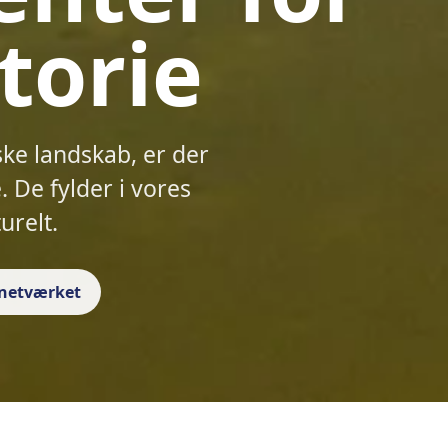
torie
ske landskab, er der
 De fylder i vores
urelt.
f netværket