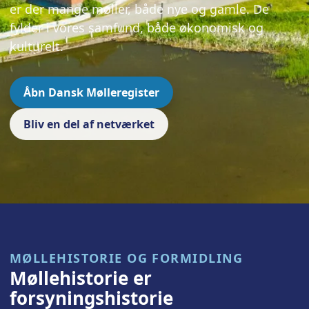
er der mange møller, både nye og gamle. De
fylder i vores samfund, både økonomisk og
kulturelt.
Åbn Dansk Mølleregister
Bliv en del af netværket
MØLLEHISTORIE OG FORMIDLING
Møllehistorie er
forsyningshistorie