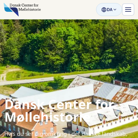
DA
Dansk Center for
Møllehistorie
Hvis du ser dig omkring i det danske landskab,