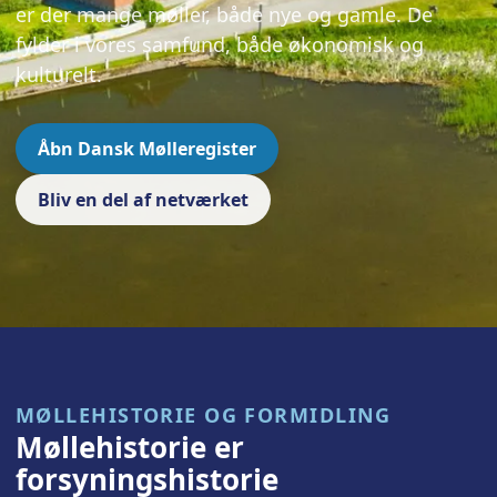
er der mange møller, både nye og gamle. De
fylder i vores samfund, både økonomisk og
kulturelt.
Åbn Dansk Mølleregister
Bliv en del af netværket
MØLLEHISTORIE OG FORMIDLING
Møllehistorie er
forsyningshistorie