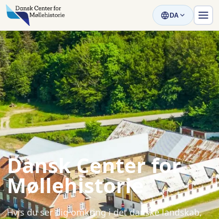
DA
Dansk Center for
Møllehistorie
Hvis du ser dig omkring i det danske landskab,