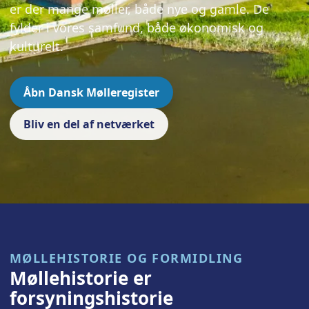
er der mange møller, både nye og gamle. De
fylder i vores samfund, både økonomisk og
kulturelt.
Åbn Dansk Mølleregister
Bliv en del af netværket
MØLLEHISTORIE OG FORMIDLING
Møllehistorie er
forsyningshistorie