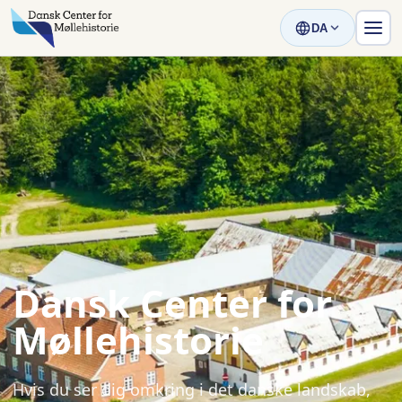
DA
Dansk Center for
Møllehistorie
Hvis du ser dig omkring i det danske landskab,