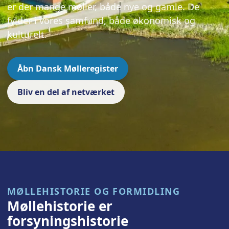
er der mange møller, både nye og gamle. De
fylder i vores samfund, både økonomisk og
kulturelt.
Åbn Dansk Mølleregister
Bliv en del af netværket
MØLLEHISTORIE OG FORMIDLING
Møllehistorie er
forsyningshistorie