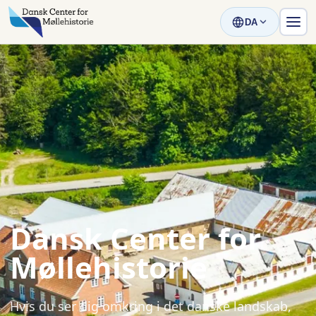
DA
Dansk Center for
Møllehistorie
Hvis du ser dig omkring i det danske landskab,