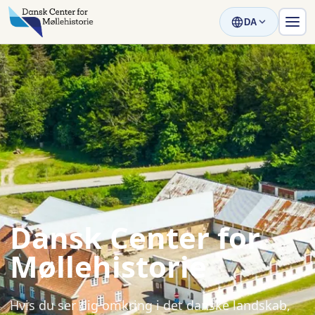
DA
Dansk Center for
Møllehistorie
Hvis du ser dig omkring i det danske landskab,