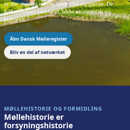
er der mange møller, både nye og gamle. De
fylder i vores samfund, både økonomisk og
kulturelt.
Åbn Dansk Mølleregister
Bliv en del af netværket
MØLLEHISTORIE OG FORMIDLING
Møllehistorie er
forsyningshistorie