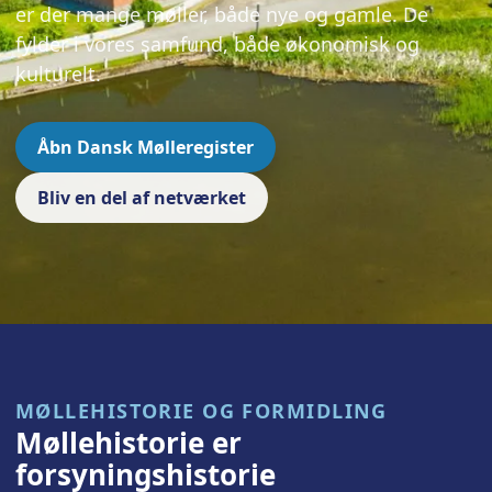
er der mange møller, både nye og gamle. De
fylder i vores samfund, både økonomisk og
kulturelt.
Åbn Dansk Mølleregister
Bliv en del af netværket
MØLLEHISTORIE OG FORMIDLING
Møllehistorie er
forsyningshistorie