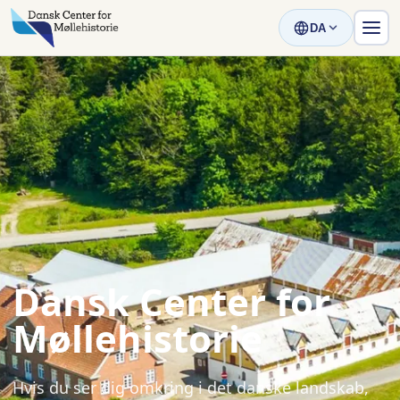
DA
Dansk Center for
Møllehistorie
Hvis du ser dig omkring i det danske landskab,