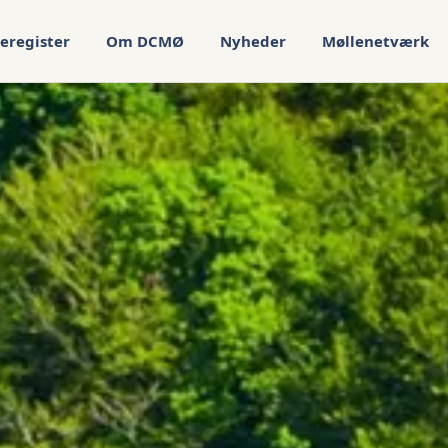
eregister
Om DCMØ
Nyheder
Møllenetværk