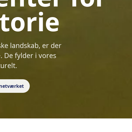
torie
ske landskab, er der
 De fylder i vores
urelt.
f netværket