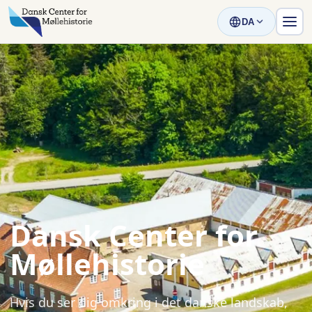
DA
Dansk Center for
Møllehistorie
Hvis du ser dig omkring i det danske landskab,