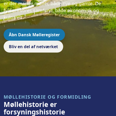
er der mange møller, både nye og gamle. De
fylder i vores samfund, både økonomisk og
kulturelt.
Åbn Dansk Mølleregister
Bliv en del af netværket
MØLLEHISTORIE OG FORMIDLING
Møllehistorie er
forsyningshistorie