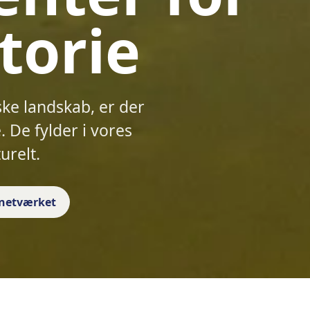
torie
ske landskab, er der
 De fylder i vores
urelt.
f netværket