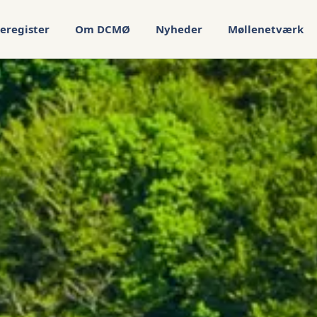
eregister
Om DCMØ
Nyheder
Møllenetværk