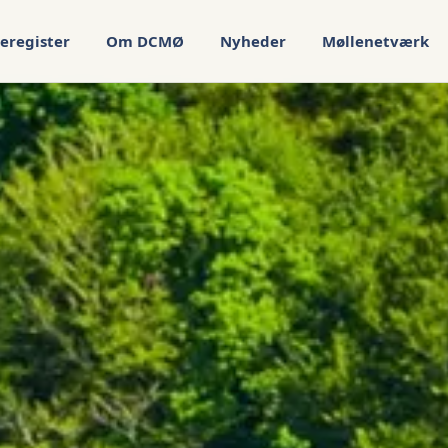
eregister
Om DCMØ
Nyheder
Møllenetværk