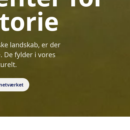
torie
ske landskab, er der
 De fylder i vores
urelt.
f netværket