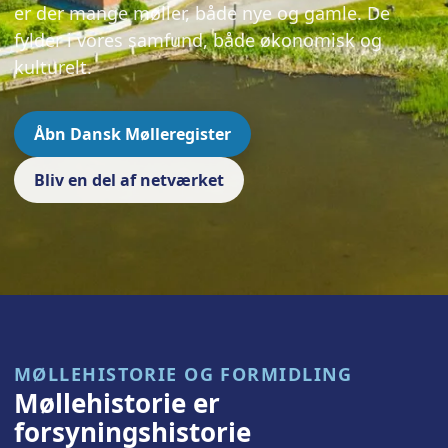
er der mange møller, både nye og gamle. De
fylder i vores samfund, både økonomisk og
kulturelt.
Åbn Dansk Mølleregister
Bliv en del af netværket
MØLLEHISTORIE OG FORMIDLING
Møllehistorie er
forsyningshistorie