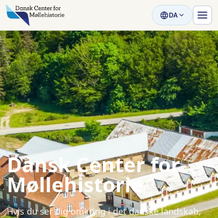
DA
Dansk Center for
Møllehistorie
Hvis du ser dig omkring i det danske landskab,