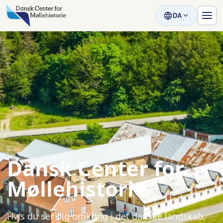
DA
Dansk Center for
Møllehistorie
Hvis du ser dig omkring i det danske landskab,