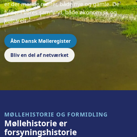
er der mange møller, både nye og gamle. De
fylder i vores samfund, både økonomisk og
kulturelt.
Åbn Dansk Mølleregister
Bliv en del af netværket
MØLLEHISTORIE OG FORMIDLING
Møllehistorie er
forsyningshistorie