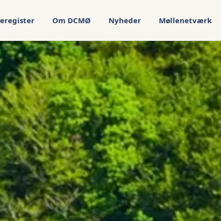
eregister
Om DCMØ
Nyheder
Møllenetværk