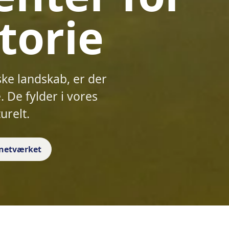
torie
ske landskab, er der
 De fylder i vores
urelt.
f netværket