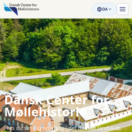
DA
Dansk Center for
Møllehistorie
Hvis du ser dig omkring i det danske landskab,