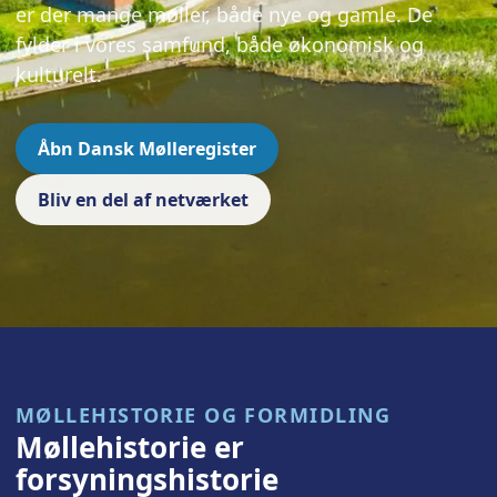
er der mange møller, både nye og gamle. De
fylder i vores samfund, både økonomisk og
kulturelt.
Åbn Dansk Mølleregister
Bliv en del af netværket
MØLLEHISTORIE OG FORMIDLING
Møllehistorie er
forsyningshistorie