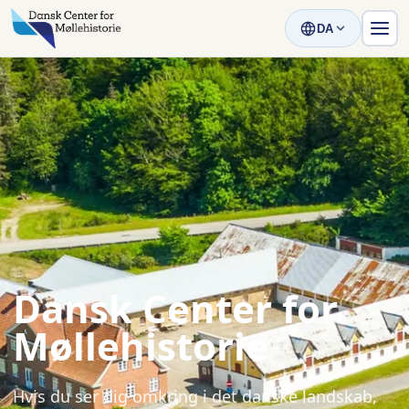
DA
Dansk Center for
Møllehistorie
Hvis du ser dig omkring i det danske landskab,