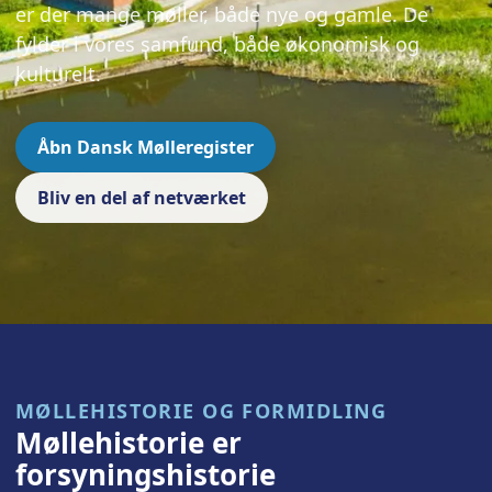
er der mange møller, både nye og gamle. De
fylder i vores samfund, både økonomisk og
kulturelt.
Åbn Dansk Mølleregister
Bliv en del af netværket
MØLLEHISTORIE OG FORMIDLING
Møllehistorie er
forsyningshistorie