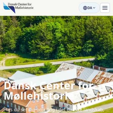
DA
Dansk Center for
Møllehistorie
Hvis du ser dig omkring i det danske landskab,