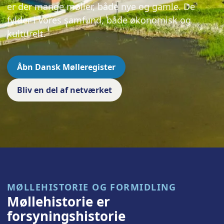
er der mange møller, både nye og gamle. De
fylder i vores samfund, både økonomisk og
kulturelt.
Åbn Dansk Mølleregister
Bliv en del af netværket
MØLLEHISTORIE OG FORMIDLING
Møllehistorie er
forsyningshistorie