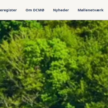
eregister
Om DCMØ
Nyheder
Møllenetværk