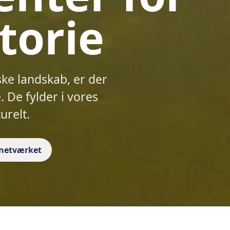
torie
ske landskab, er der
 De fylder i vores
urelt.
f netværket