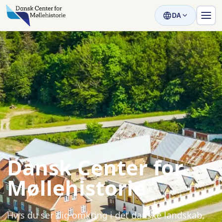
DA
Dansk Center for
Møllehistorie
Hvis du ser dig omkring i det danske landskab,