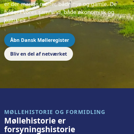
er der mange møller, både nye og gamle. De
fylder i vores samfund, både økonomisk og
kulturelt.
Åbn Dansk Mølleregister
Bliv en del af netværket
MØLLEHISTORIE OG FORMIDLING
Møllehistorie er
forsyningshistorie