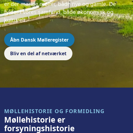
er der mange møller, både nye og gamle. De
fylder i vores samfund, både økonomisk og
kulturelt.
Åbn Dansk Mølleregister
Bliv en del af netværket
MØLLEHISTORIE OG FORMIDLING
Møllehistorie er
forsyningshistorie