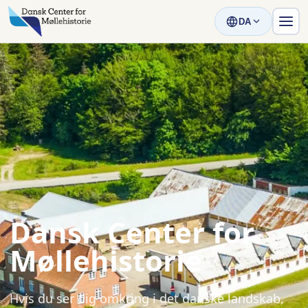
DA
Dansk Center for
Møllehistorie
Hvis du ser dig omkring i det danske landskab,