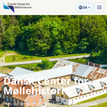
DA
Dansk Center for
Møllehistorie
Hvis du ser dig omkring i det danske landskab,