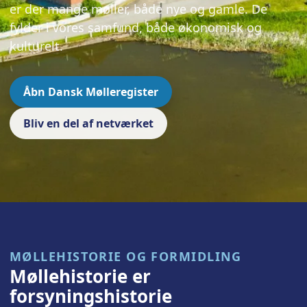
er der mange møller, både nye og gamle. De
fylder i vores samfund, både økonomisk og
kulturelt.
Åbn Dansk Mølleregister
Bliv en del af netværket
MØLLEHISTORIE OG FORMIDLING
Møllehistorie er
forsyningshistorie