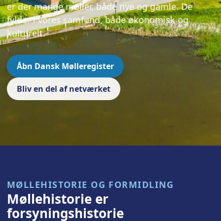
er der mange møller, både nye og gamle. De
fylder i vores samfund, både økonomisk og
kulturelt.
Åbn Dansk Mølleregister
Bliv en del af netværket
MØLLEHISTORIE OG FORMIDLING
Møllehistorie er
forsyningshistorie