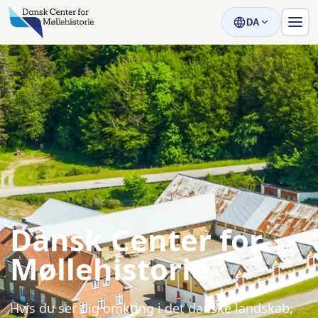
DA
Dansk Center for
Møllehistorie
Hvis du ser dig omkring i det danske landskab,